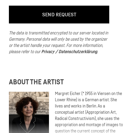
Gegenstand den sie imitiert.
Hyperrealität entsteht ohne Provenienz in der Realität.
Die Hyperrealität ist das Abbild von etwas, das es in der Realität
nicht gibt, sondern eine für sich stehende, überhöhte, idealisierte
Wirklichkeit eines existierenden Objektes.
The data is transmitted encrypted to our server located in
Germany.
Personal data will only be used by the organizer
Wie in einigen weiteren meiner Tapisserie-Motive wird auch hier
or the artist handle your request.
For more information,
durch Motive aus Game-Menues die Realitätsebene des
please refer to our
Privacy / Datenschutzerklärung
.
Computerspiels suggeriert, um die Zuordnung zur ersten
Wirklichkeit und zu fiktionalen Ebenen zu irritieren.
ABOUT THE ARTIST
Margret Eicher (* 1955 in Viersen on the
Lower Rhine) is a German artist. She
lives and works in Berlin. As a
conceptual artist (Appropriation Art,
Radical Constructivism), she uses the
appropriation and montage of images to
question the current concept of the